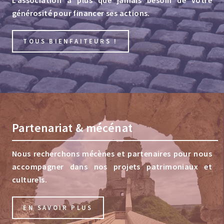
L'association a plus que jamais besoin de votre
générosité pour financer ses actions.
TOUS BIENFAITEURS !
Partenariat & mécénat
Nous recherchons mécènes et partenaires pour nous
accompagner dans nos projets patrimoniaux et
culturels.
EN SAVOIR PLUS