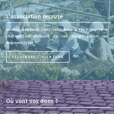
L'association recrute
Devenir bénévole c'est contribuer à faire revivre le
château en donnant de son temps (selon ses
disponibilités)
REJOINDRE L'AVENTURE
Où vont vos dons ?